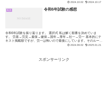
ることが分かっていたので合格発表日だからといって...
2024.10.02
2024.10.17
令和6年試験の感想
私見
令和6年試験を振り返ります。 選択式 私は解く順番を決めていま
す。 労基→労災→雇保→健保→国年→厚年→社一→労一 基本的にテ
キスト掲載順ですが、労一は怖いので最後にしています。そのルーテ
ィン通り、労基から解き始めましたが今年は労基が簡単す...
2024.09.02
2025.01.21
スポンサーリンク