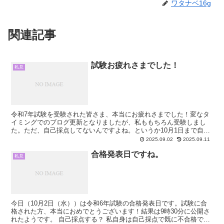
ワタナベ16g
関連記事
試験お疲れさまでした！
私見
令和7年試験を受験された皆さま、本当にお疲れさまでした！変なタ
イミングでのブログ更新となりましたが、私ももちろん受験しまし
た。ただ、自己採点してないんですよね。というか10月1日まで自己
採点しません。 理由は昨年、知り合いが自己採点せずに受...
2025.09.02
2025.09.11
合格発表日ですね。
私見
今日（10月2日（水））は令和6年試験の合格発表日です。試験に合
格された方、本当におめでとうございます！結果は9時30分に公開さ
れたようです。 自己採点する？ 私自身は自己採点で既に不合格であ